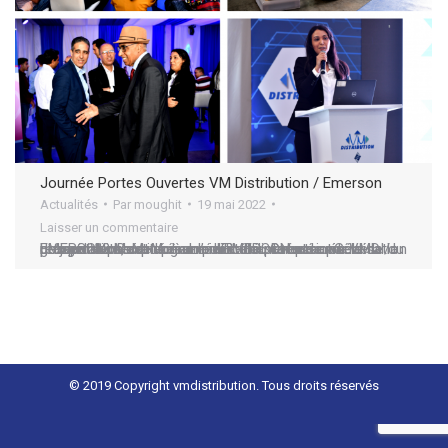
Journée Portes Ouvertes VM Distribution / Emerson
Actualités
Par
moughit
19 mai 2022
Laisser un commentaire
Le jeudi 12 Mai a connu l’événement rencontre VMD / EMERSON . Destiné à un public de professionnels de la réfrigération, cet après-midi à été marquée par la présentations de la gamme EMERSON et la visualisation des produits exposés. Le mot d’ouverture a été prononcé par M. Mohamed Ettalali, Directeur Général du groupe Ventec et a…
© 2019 Copyright vmdistribution. Tous droits réservés