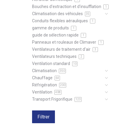
Bouches d'extraction et d'insufflation
1
Climatisation des véhicules
35
Conduits flexibles aérauliques
1
gamme de produits
1
guide de sélection rapide
1
Panneaux et rouleaux de Climaver
1
Ventilateurs de traitement d'air
3
Ventilateurs techniques
2
Ventilation standard
10
Climatisation
350
Chauffage
64
Réfrigération
200
Ventilation
408
Transport Frigorifique
123
Filtrer