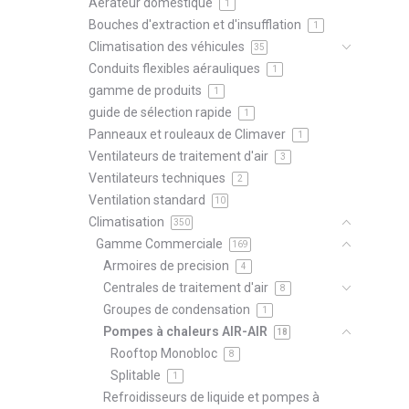
Aérateur domestique
1
Bouches d'extraction et d'insufflation
1
Climatisation des véhicules
35
Conduits flexibles aérauliques
1
gamme de produits
1
guide de sélection rapide
1
Panneaux et rouleaux de Climaver
1
Ventilateurs de traitement d'air
3
Ventilateurs techniques
2
Ventilation standard
10
Climatisation
350
Gamme Commerciale
169
Armoires de precision
4
Centrales de traitement d'air
8
Groupes de condensation
1
Pompes à chaleurs AIR-AIR
18
Rooftop Monobloc
8
Splitable
1
Refroidisseurs de liquide et pompes à