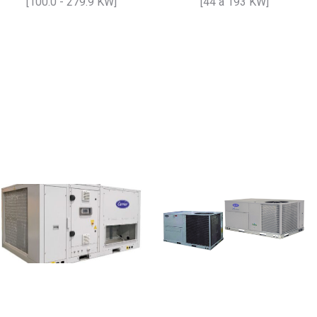
[100.0 - 279.9 KW]
[44 à 193 KW]