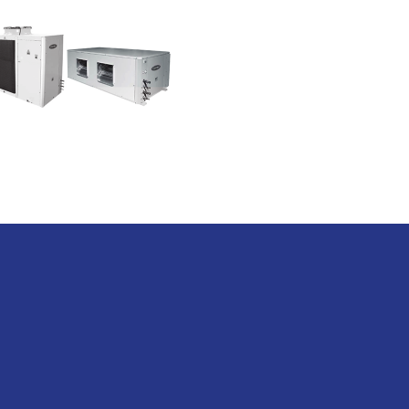
POMPE À CHALEUR
AIR/AIR SPLITBABLE
38ZS/ZF - 40SZ/SF
[20-140 KW]