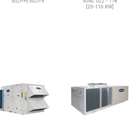
50ZPH/50ZPX
50NC 022 - 118
[20-116 KW]