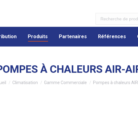
ibution
Produits
Partenaires
Références
ibution
Produits
Partenaires
Références
POMPES À CHALEURS AIR-AI
 êtes ici :
eil
Climatisation
Gamme Commerciale
Pompes à chaleurs AIR