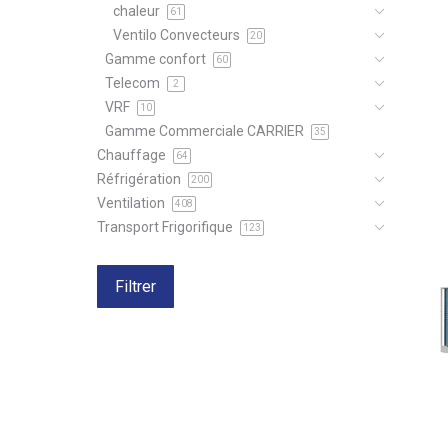
chaleur
61
Ventilo Convecteurs
20
Gamme confort
60
Telecom
2
VRF
10
Gamme Commerciale CARRIER
35
Chauffage
64
Réfrigération
200
Ventilation
408
Transport Frigorifique
123
Filtrer