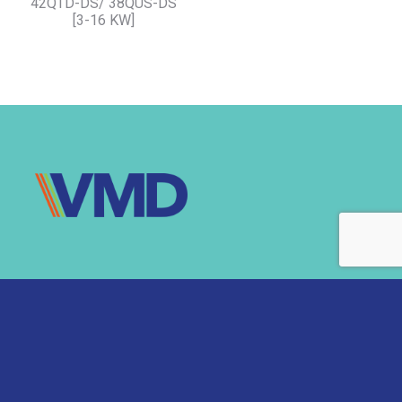
42QTD-DS/ 38QUS-DS
[3-16 KW]
Vmdistribution
Nous connaître
Domaines d'activités
Nos valeurs