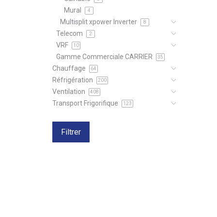
Mural
4
Multisplit xpower Inverter
8
Telecom
2
VRF
10
Gamme Commerciale CARRIER
35
Chauffage
64
Réfrigération
200
Ventilation
408
Transport Frigorifique
123
Filtrer