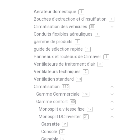
Aérateur domestique
1
Bouches d'extraction et d'insufflation
1
Climatisation des véhicules
35
Conduits flexibles aérauliques
1
gamme de produits
1
guide de sélection rapide
1
Panneaux et rouleaux de Climaver
1
Ventilateurs de traitement d'air
3
Ventilateurs techniques
2
Ventilation standard
10
Climatisation
350
Gamme Commerciale
169
Gamme confort
60
Monosplit a vitesse fixe
12
Monosplit DC Inverter
21
Cassette
2
Console
2
Gainable
2