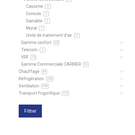
Cassette
2
Console
2
Gainable
2
Mural
1
Unité de traitement d’air
3
Gamme confort
60
Telecom
2
VRF
10
Gamme Commerciale CARRIER
35
Chauffage
64
Réfrigération
200
Ventilation
408
Transport Frigorifique
123
Filtrer