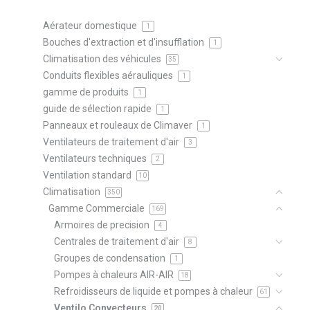
Aérateur domestique
1
Bouches d'extraction et d'insufflation
1
Climatisation des véhicules
35
Conduits flexibles aérauliques
1
gamme de produits
1
guide de sélection rapide
1
Panneaux et rouleaux de Climaver
1
Ventilateurs de traitement d'air
3
Ventilateurs techniques
2
Ventilation standard
10
Climatisation
350
Gamme Commerciale
169
Armoires de precision
4
Centrales de traitement d'air
8
Groupes de condensation
1
Pompes à chaleurs AIR-AIR
18
Refroidisseurs de liquide et pompes à chaleur
61
Ventilo Convecteurs
20