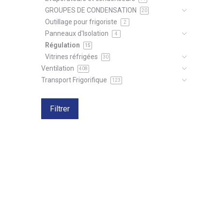
GROUPES DE CONDENSATION
20
Outillage pour frigoriste
2
Panneaux d'Isolation
4
Régulation
15
Vitrines réfrigées
30
Ventilation
408
Transport Frigorifique
123
Filtrer