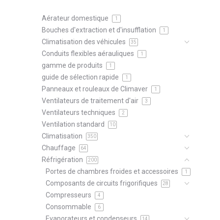
Aérateur domestique
1
Bouches d'extraction et d'insufflation
1
Climatisation des véhicules
35
Conduits flexibles aérauliques
1
gamme de produits
1
guide de sélection rapide
1
Panneaux et rouleaux de Climaver
1
Ventilateurs de traitement d'air
3
Ventilateurs techniques
2
Ventilation standard
10
Climatisation
350
Chauffage
64
Réfrigération
200
Portes de chambres froides et accessoires
1
Composants de circuits frigorifiques
28
Compresseurs
4
Consommable
6
Evaporateurs et condenseurs
14