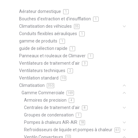
Aérateur domestique
1
Bouches d'extraction et d'insufflation
1
Climatisation des véhicules
35
Conduits flexibles aérauliques
1
gamme de produits
1
guide de sélection rapide
1
Panneaux et rouleaux de Climaver
1
Ventilateurs de traitement d'air
3
Ventilateurs techniques
2
Ventilation standard
10
Climatisation
350
Gamme Commerciale
169
Armoires de precision
4
Centrales de traitement d'air
8
Groupes de condensation
1
Pompes à chaleurs AIR-AIR
18
Refroidisseurs de liquide et pompes à chaleur
61
Ventilo Convecteurs
20