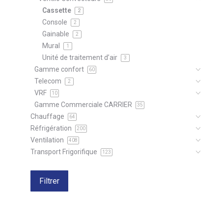
Cassette
2
Console
2
Gainable
2
Mural
1
Unité de traitement d’air
3
Gamme confort
60
Telecom
2
VRF
10
Gamme Commerciale CARRIER
35
Chauffage
64
Réfrigération
200
Ventilation
408
Transport Frigorifique
123
Filtrer