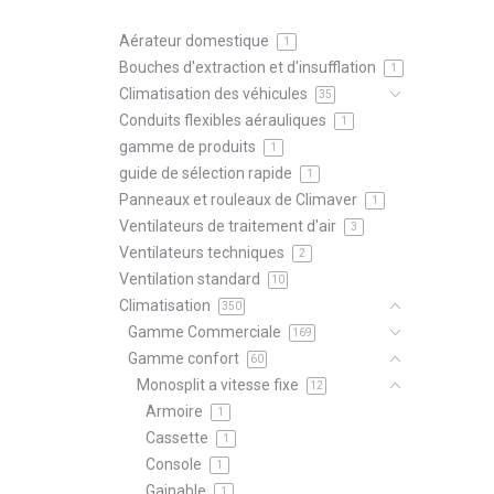
Aérateur domestique
1
Bouches d'extraction et d'insufflation
1
Climatisation des véhicules
35
Conduits flexibles aérauliques
1
gamme de produits
1
guide de sélection rapide
1
Panneaux et rouleaux de Climaver
1
Ventilateurs de traitement d'air
3
Ventilateurs techniques
2
Ventilation standard
10
Climatisation
350
Gamme Commerciale
169
Gamme confort
60
Monosplit a vitesse fixe
12
Armoire
1
Cassette
1
Console
1
Gainable
1