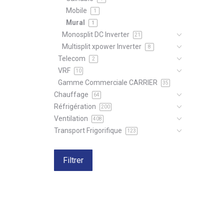
Mobile
1
Mural
1
Monosplit DC Inverter
21
Multisplit xpower Inverter
8
Telecom
2
VRF
10
Gamme Commerciale CARRIER
35
Chauffage
64
Réfrigération
200
Ventilation
408
Transport Frigorifique
123
Filtrer