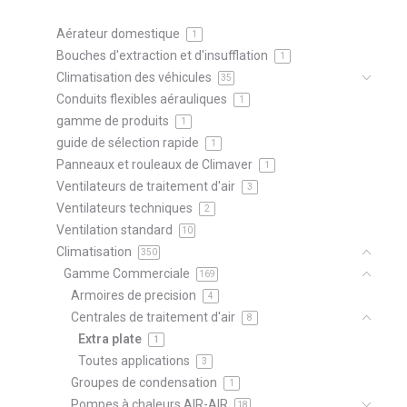
Aérateur domestique
1
Bouches d'extraction et d'insufflation
1
Climatisation des véhicules
35
Conduits flexibles aérauliques
1
gamme de produits
1
guide de sélection rapide
1
Panneaux et rouleaux de Climaver
1
Ventilateurs de traitement d'air
3
Ventilateurs techniques
2
Ventilation standard
10
Climatisation
350
Gamme Commerciale
169
Armoires de precision
4
Centrales de traitement d'air
8
Extra plate
1
Toutes applications
3
Groupes de condensation
1
Pompes à chaleurs AIR-AIR
18