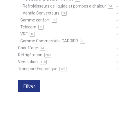
Refroidisseurs de liquide et pompes à chaleur
61
Ventilo Convecteurs
20
Gamme confort
60
Telecom
2
VRF
10
Gamme Commerciale CARRIER
35
Chauffage
64
Réfrigération
200
Ventilation
408
Transport Frigorifique
123
Filtrer