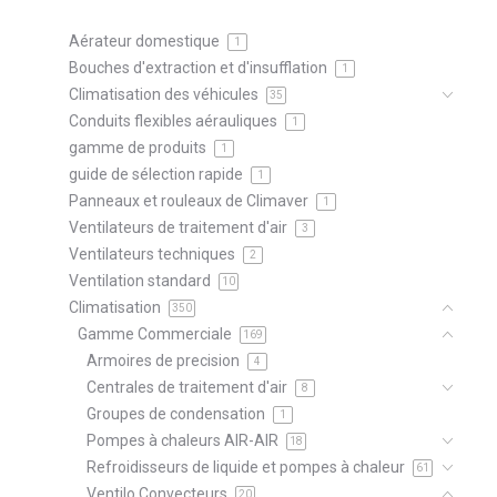
Aérateur domestique
1
Bouches d'extraction et d'insufflation
1
Climatisation des véhicules
35
Conduits flexibles aérauliques
1
gamme de produits
1
guide de sélection rapide
1
Panneaux et rouleaux de Climaver
1
Ventilateurs de traitement d'air
3
Ventilateurs techniques
2
Ventilation standard
10
Climatisation
350
Gamme Commerciale
169
Armoires de precision
4
Centrales de traitement d'air
8
Groupes de condensation
1
Pompes à chaleurs AIR-AIR
18
Refroidisseurs de liquide et pompes à chaleur
61
Ventilo Convecteurs
20