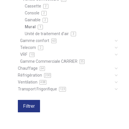
Cassette
2
Console
2
Gainable
2
Mural
1
Unité de traitement d’air
3
Gamme confort
60
Telecom
2
VRF
10
Gamme Commerciale CARRIER
35
Chauffage
64
Réfrigération
200
Ventilation
408
Transport Frigorifique
123
Filtrer