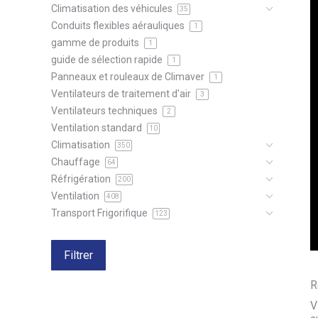
Climatisation des véhicules
35
Conduits flexibles aérauliques
1
gamme de produits
1
guide de sélection rapide
1
Panneaux et rouleaux de Climaver
1
Ventilateurs de traitement d'air
3
Ventilateurs techniques
2
Ventilation standard
10
Climatisation
350
Chauffage
64
Réfrigération
200
Ventilation
408
Transport Frigorifique
123
Filtrer
R
V