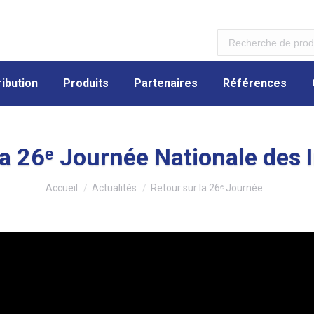
ibution
Produits
Partenaires
Références
ibution
Produits
Partenaires
Références
la 26ᵉ Journée Nationale des I
Vous êtes ici :
Accueil
Actualités
Retour sur la 26ᵉ Journée…