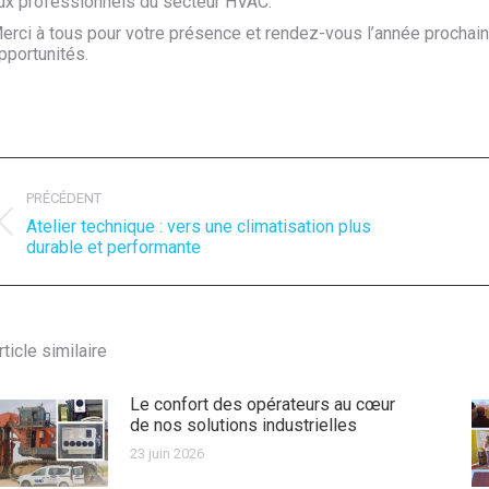
ux professionnels du secteur HVAC.
erci à tous pour votre présence et rendez-vous l’année prochaine
pportunités.
avigation
rticle
PRÉCÉDENT
Atelier technique : vers une climatisation plus
Article
A
durable et performante
précédent
s
:
:
rticle similaire
Le confort des opérateurs au cœur
de nos solutions industrielles
23 juin 2026