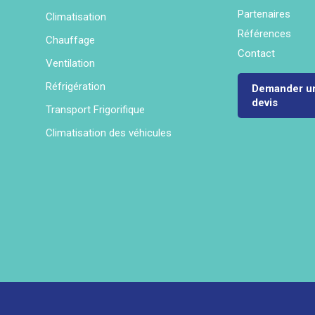
Partenaires
Climatisation
Références
Chauffage
Contact
Ventilation
Réfrigération
Demander u
devis
Transport Frigorifique
Climatisation des véhicules