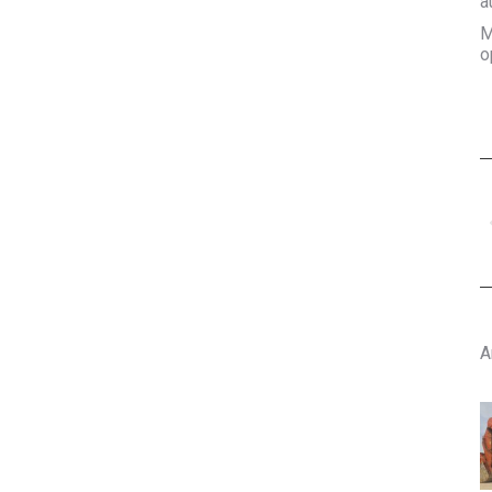
a
M
o
N
a
A