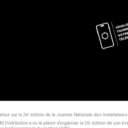
etour sur la 26ᵉ édition de la Journée Nationale des Installateurs
M Distribution a eu le plaisir d’organiser la 26ᵉ édition de son