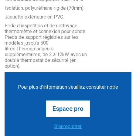
Isolation: polyuréthane rigide (70mm).
Jaquette extérieure en PVC.
Bride d’inspection et de nettoyage
thermomètre et connexion pour sonde.
Pieds de support réglables sur les
modèles jusqu’à 500
litres.Thermoplongeurs
supplémentaires, de 2 à 12kW, avec un
double thermostat de sécurité (en
option).
Pour plus d'information veuillez consulter notre
Espace pro
S'enregistrer