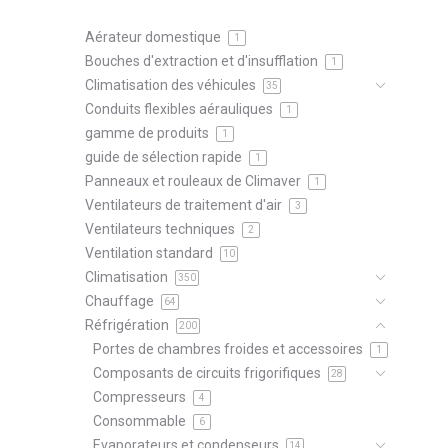
Aérateur domestique
1
Bouches d'extraction et d'insufflation
1
Climatisation des véhicules
35
Conduits flexibles aérauliques
1
gamme de produits
1
guide de sélection rapide
1
Panneaux et rouleaux de Climaver
1
Ventilateurs de traitement d'air
3
Ventilateurs techniques
2
Ventilation standard
10
Climatisation
350
Chauffage
64
Réfrigération
200
Portes de chambres froides et accessoires
1
Composants de circuits frigorifiques
28
Compresseurs
4
Consommable
6
Evaporateurs et condenseurs
14