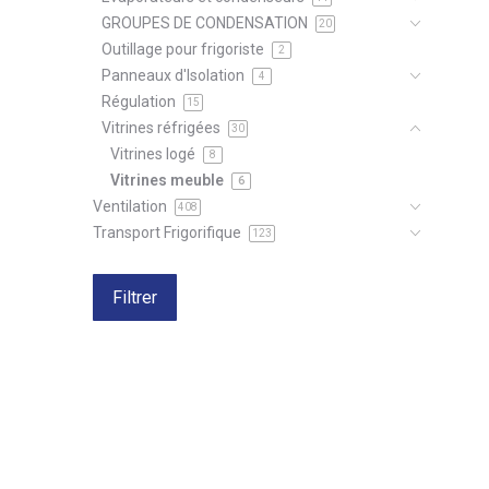
GROUPES DE CONDENSATION
20
Outillage pour frigoriste
2
Panneaux d'Isolation
4
Régulation
15
Vitrines réfrigées
30
Vitrines logé
8
Vitrines meuble
6
Ventilation
408
Transport Frigorifique
123
Filtrer