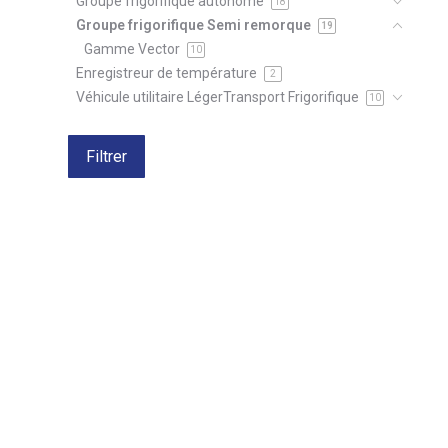
Groupe frigorifique autonome
18
Groupe frigorifique Semi remorque
19
Gamme Vector
10
Enregistreur de température
2
Véhicule utilitaire LégerTransport Frigorifique
10
Filtrer