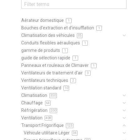
Aérateur domestique
1
Bouches d'extraction et d'insufflation
1
Climatisation des véhicules
35
Conduits flexibles aérauliques
1
gamme de produits
1
guide de sélection rapide
1
Panneaux et rouleaux de Climaver
1
Ventilateurs de traitement d'air
3
Ventilateurs techniques
2
Ventilation standard
10
Climatisation
350
Chauffage
64
Réfrigération
200
Ventilation
408
Transport Frigorifique
123
Véhicule utilitaire Léger
34