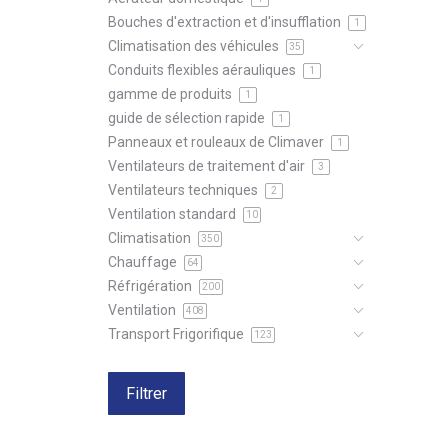
Bouches d'extraction et d'insufflation
1
Climatisation des véhicules
35
Conduits flexibles aérauliques
1
gamme de produits
1
guide de sélection rapide
1
Panneaux et rouleaux de Climaver
1
Ventilateurs de traitement d'air
3
Ventilateurs techniques
2
Ventilation standard
10
Climatisation
350
Chauffage
64
Réfrigération
200
Ventilation
408
Transport Frigorifique
123
Filtrer