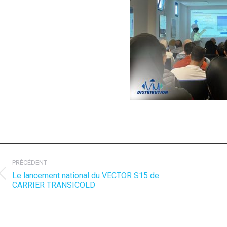
avigation
rticle
PRÉCÉDENT
Le lancement national du VECTOR S15 de
Article
A
CARRIER TRANSICOLD
précédent
s
:
: