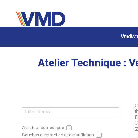
Vmdistr
Vmdistr
Atelier Technique : V
C
t
E
U
Aérateur domestique

1
Bouches d'extraction et d'insufflation
1