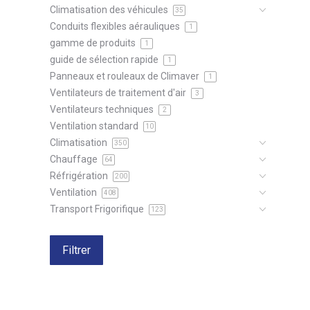
Climatisation des véhicules
35
Conduits flexibles aérauliques
1
gamme de produits
1
guide de sélection rapide
1
Panneaux et rouleaux de Climaver
1
Ventilateurs de traitement d'air
3
Ventilateurs techniques
2
Ventilation standard
10
Climatisation
350
Chauffage
64
Réfrigération
200
Ventilation
408
Transport Frigorifique
123
Filtrer