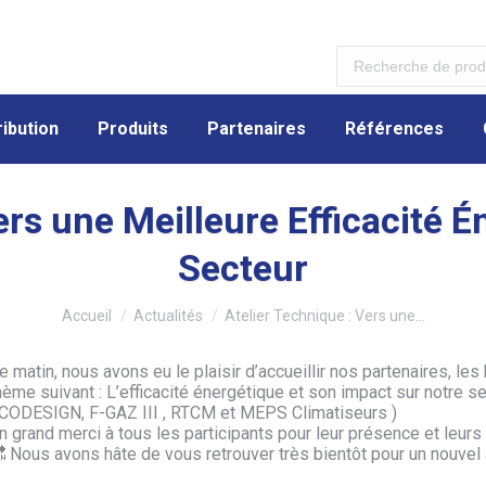
ibution
Produits
Partenaires
Références
ibution
Produits
Partenaires
Références
ers une Meilleure Efficacité 
Secteur
Vous êtes ici :
Accueil
Actualités
Atelier Technique : Vers une…
e matin, nous avons eu le plaisir d’accueillir nos partenaires, les
hème suivant : L’efficacité énergétique et son impact sur notre 
CODESIGN, F-GAZ III , RTCM et MEPS Climatiseurs )
n grand merci à tous les participants pour leur présence et leurs
 Nous avons hâte de vous retrouver très bientôt pour un nouvel a