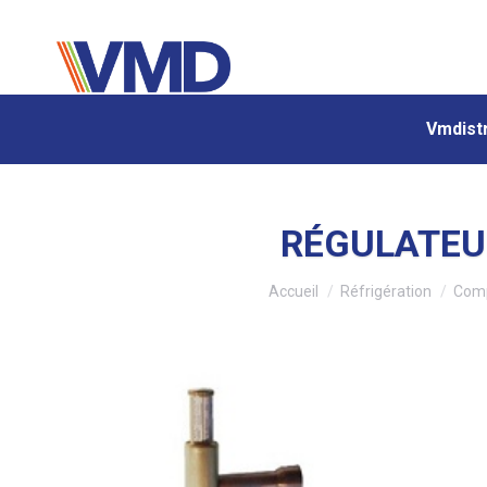
Vmdistr
Vmdistr
RÉGULATEUR
Vous êtes ici :
Accueil
Réfrigération
Comp