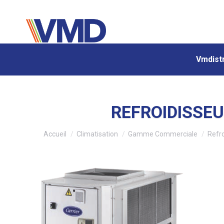
Vmdistr
Vmdistr
REFROIDISSEU
Vous êtes ici :
Accueil
Climatisation
Gamme Commerciale
Refro