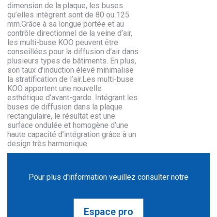
dimension de la plaque, les buses
qu’elles intègrent sont de 80 ou 125
mm.Grâce à sa longue portée et au
contrôle directionnel de la veine d’air,
les multi-buse KOO peuvent être
conseillées pour la diffusion d’air dans
plusieurs types de bâtiments. En plus,
son taux d’induction élevé minimalise
la stratification de l’air.Les multi-buse
KOO apportent une nouvelle
esthétique d’avant-garde. Intégrant les
buses de diffusion dans la plaque
rectangulaire, le résultat est une
surface ondulée et homogène d’une
haute capacité d’intégration grâce à un
design très harmonique.
Pour plus d'information veuillez consulter notre
Espace pro