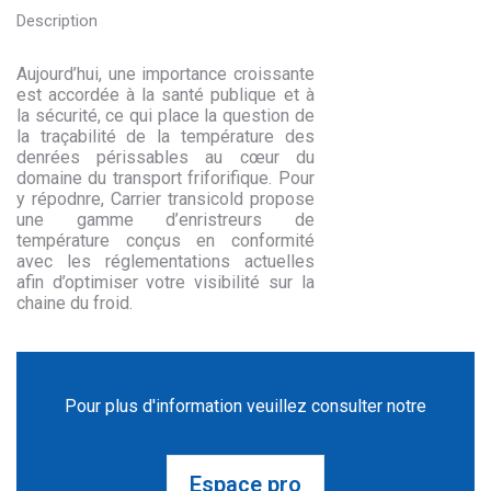
Description
Aujourd’hui, une importance croissante
est accordée à la santé publique et à
la sécurité, ce qui place la question de
la traçabilité de la température des
denrées périssables au cœur du
domaine du transport friforifique. Pour
y répodnre, Carrier transicold propose
une gamme d’enristreurs de
température conçus en conformité
avec les réglementations actuelles
afin d’optimiser votre visibilité sur la
chaine du froid.
Pour plus d'information veuillez consulter notre
Espace pro