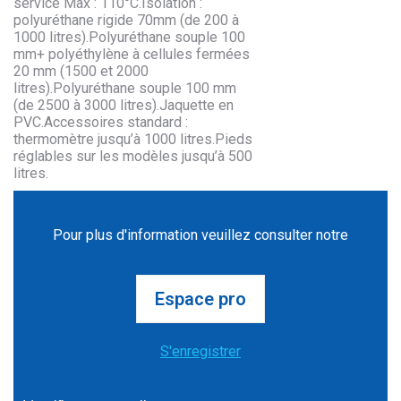
service Max : 110°C.Isolation :
polyuréthane rigide 70mm (de 200 à
1000 litres).Polyuréthane souple 100
mm+ polyéthylène à cellules fermées
20 mm (1500 et 2000
litres).Polyuréthane souple 100 mm
(de 2500 à 3000 litres).Jaquette en
PVC.Accessoires standard :
thermomètre jusqu’à 1000 litres.Pieds
réglables sur les modèles jusqu’à 500
litres.
Pour plus d'information veuillez consulter notre
Espace pro
S'enregistrer