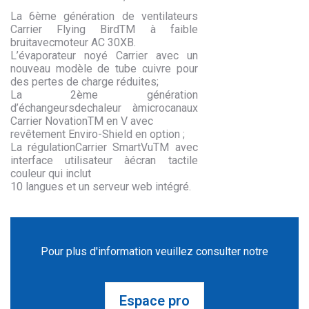
La 6ème génération de ventilateurs
Carrier Flying BirdTM à faible
bruitavecmoteur AC 30XB.
L’évaporateur noyé Carrier avec un
nouveau modèle de tube cuivre pour
des pertes de charge réduites;
La 2ème génération
d’échangeursdechaleur àmicrocanaux
Carrier NovationTM en V avec
revêtement Enviro-Shield en option ;
La régulationCarrier SmartVuTM avec
interface utilisateur àécran tactile
couleur qui inclut
10 langues et un serveur web intégré.
Pour plus d'information veuillez consulter notre
Espace pro