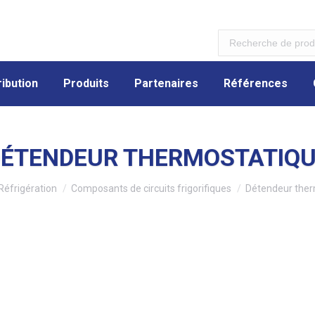
ibution
Produits
Partenaires
Références
ibution
Produits
Partenaires
Références
ÉTENDEUR THERMOSTATIQ
ici :
Réfrigération
Composants de circuits frigorifiques
Détendeur ther