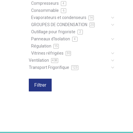
Compresseurs
4
Consommable
6
Evaporateurs et condenseurs
14
GROUPES DE CONDENSATION
20
Outillage pour frigoriste
2
Panneaux d'Isolation
4
Régulation
15
Vitrines réfrigées
30
Ventilation
408
Transport Frigorifique
123
Filtrer