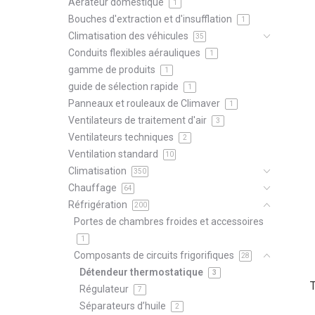
Aérateur domestique
1
Bouches d'extraction et d'insufflation
1
Climatisation des véhicules
35
Conduits flexibles aérauliques
1
gamme de produits
1
guide de sélection rapide
1
Panneaux et rouleaux de Climaver
1
Ventilateurs de traitement d'air
3
Ventilateurs techniques
2
Ventilation standard
10
Climatisation
350
Chauffage
64
Réfrigération
200
Portes de chambres froides et accessoires
1
Composants de circuits frigorifiques
28
Détendeur thermostatique
3
Régulateur
7
Séparateurs d’huile
2