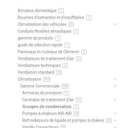
Aérateur domestique
1
Bouches d'extraction et d'insufflation
1
Climatisation des véhicules
35
Conduits flexibles aérauliques
1
gamme de produits
1
guide de sélection rapide
1
Panneaux et rouleaux de Climaver
1
Ventilateurs de traitement d'air
3
Ventilateurs techniques
2
Ventilation standard
10
Climatisation
350
Gamme Commerciale
169
Armoires de precision
4
Centrales de traitement d'air
8
Groupes de condensation
1
Pompes à chaleurs AIR-AIR
18
Refroidisseurs de liquide et pompes à chaleur
61
Ventilo Convecteurs
20