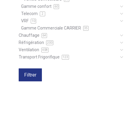
Gamme confort
60
Telecom
2
VRF
10
Gamme Commerciale CARRIER
35
Chauffage
64
Réfrigération
200
Ventilation
408
Transport Frigorifique
123
Filtrer