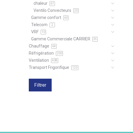
chaleur
61
Ventilo Convecteurs
20
Gamme confort
60
Telecom
2
VRF
10
Gamme Commerciale CARRIER
35
Chauffage
64
Réfrigération
200
Ventilation
408
Transport Frigorifique
123
Filtrer