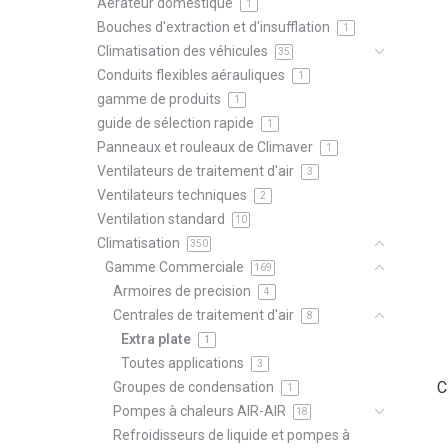
Aérateur domestique
1
Bouches d'extraction et d'insufflation
1
Climatisation des véhicules
35
Conduits flexibles aérauliques
1
gamme de produits
1
guide de sélection rapide
1
Panneaux et rouleaux de Climaver
1
Ventilateurs de traitement d'air
3
Ventilateurs techniques
2
Ventilation standard
10
Climatisation
350
Gamme Commerciale
169
Armoires de precision
4
Centrales de traitement d'air
8
Extra plate
1
Toutes applications
3
C
Groupes de condensation
1
Pompes à chaleurs AIR-AIR
18
Refroidisseurs de liquide et pompes à