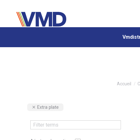
Vmdistr
Vmdistr
Vous êtes i
Accueil
C
Extra plate