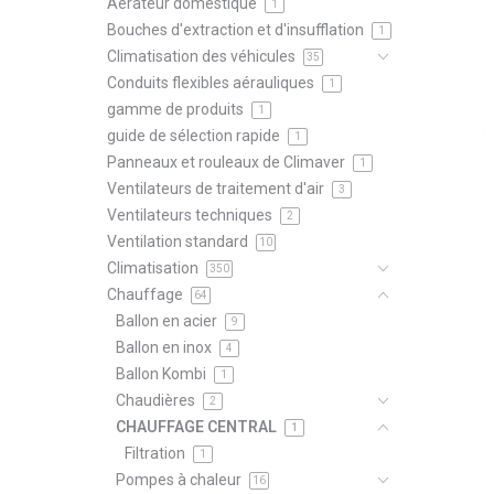
Aérateur domestique
1
Bouches d'extraction et d'insufflation
1
Climatisation des véhicules
35
Conduits flexibles aérauliques
1
gamme de produits
1
guide de sélection rapide
1
Panneaux et rouleaux de Climaver
1
Ventilateurs de traitement d'air
3
Ventilateurs techniques
2
Ventilation standard
10
Climatisation
350
Chauffage
64
Ballon en acier
9
Ballon en inox
4
Ballon Kombi
1
Chaudières
2
CHAUFFAGE CENTRAL
1
Filtration
1
Pompes à chaleur
16