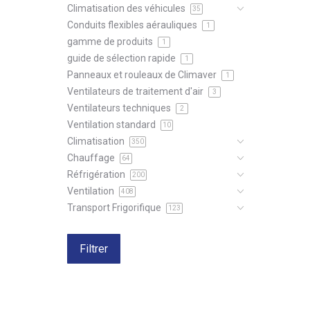
Climatisation des véhicules
35
Conduits flexibles aérauliques
1
gamme de produits
1
guide de sélection rapide
1
Panneaux et rouleaux de Climaver
1
Ventilateurs de traitement d'air
3
Ventilateurs techniques
2
Ventilation standard
10
Climatisation
350
Chauffage
64
Réfrigération
200
Ventilation
408
Transport Frigorifique
123
Filtrer