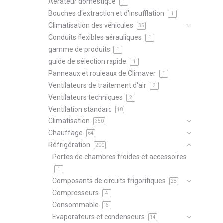
Aérateur domestique
1
Bouches d'extraction et d'insufflation
1
Climatisation des véhicules
35
Conduits flexibles aérauliques
1
gamme de produits
1
guide de sélection rapide
1
Panneaux et rouleaux de Climaver
1
Ventilateurs de traitement d'air
3
Ventilateurs techniques
2
Ventilation standard
10
Climatisation
350
Chauffage
64
Réfrigération
200
Portes de chambres froides et accessoires
1
Composants de circuits frigorifiques
28
Compresseurs
4
Consommable
6
Evaporateurs et condenseurs
14