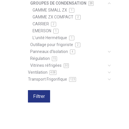
GROUPES DE CONDENSATION
20
GAMME SMALL ZX
1
GAMME ZX COMPACT
2
CARRIER
2
EMERSON
1
L'unité Hermétique
1
Outillage pour frigoriste
2
Panneaux d'Isolation
4
Régulation
15
Vitrines réfrigées
30
Ventilation
408
Transport Frigorifique
123
Filtrer