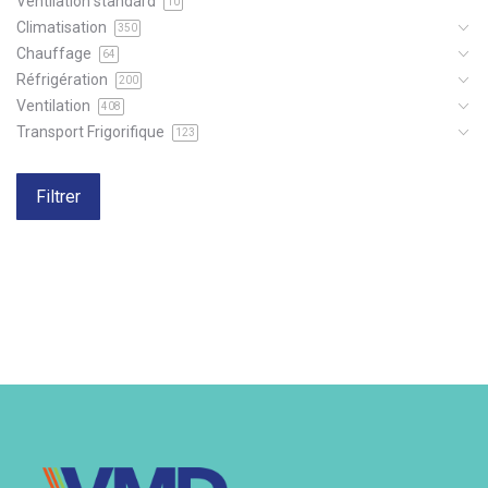
Ventilation standard
10
Climatisation
350
Chauffage
64
Réfrigération
200
Ventilation
408
Transport Frigorifique
123
Filtrer