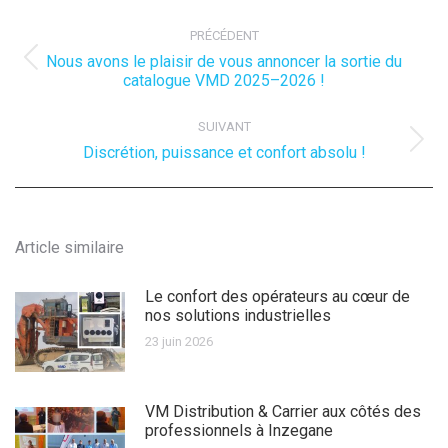
Navigation
article
PRÉCÉDENT
Nous avons le plaisir de vous annoncer la sortie du
Article
catalogue VMD 2025–2026 !
précédent
:
SUIVANT
Article
Discrétion, puissance et confort absolu !
suivant
:
Article similaire
Le confort des opérateurs au cœur de
nos solutions industrielles
23 juin 2026
VM Distribution & Carrier aux côtés des
professionnels à Inzegane