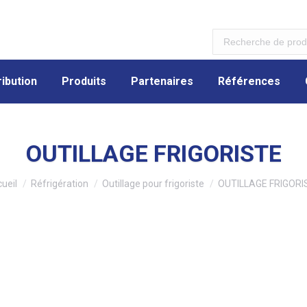
ibution
Produits
Partenaires
Références
ibution
Produits
Partenaires
Références
OUTILLAGE FRIGORISTE
s êtes ici :
ueil
Réfrigération
Outillage pour frigoriste
OUTILLAGE FRIGORI