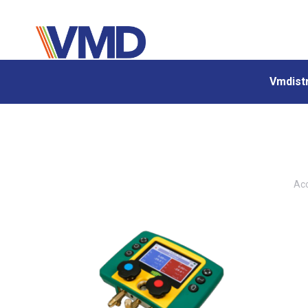
Vmdistr
Vmdistr
Vou
Acc