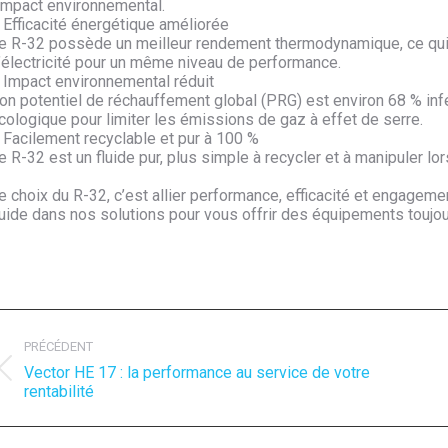
’impact environnemental.
 Efficacité énergétique améliorée
e R-32 possède un meilleur rendement thermodynamique, ce qu
’électricité pour un même niveau de performance.
 Impact environnemental réduit
on potentiel de réchauffement global (PRG) est environ 68 % infér
cologique pour limiter les émissions de gaz à effet de serre.
 Facilement recyclable et pur à 100 %
e R-32 est un fluide pur, plus simple à recycler et à manipuler 
e choix du R-32, c’est allier performance, efficacité et engageme
luide dans nos solutions pour vous offrir des équipements toujo
avigation
rticle
PRÉCÉDENT
Vector HE 17 : la performance au service de votre
Article
A
rentabilité
précédent
s
:
: