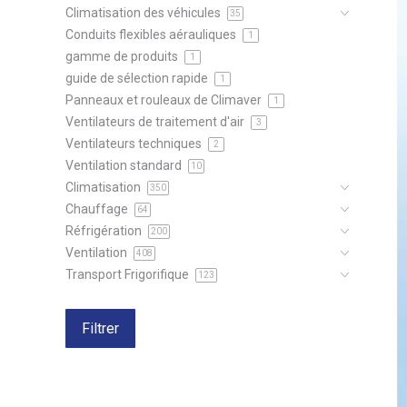
Climatisation des véhicules
35
Conduits flexibles aérauliques
1
gamme de produits
1
guide de sélection rapide
1
Panneaux et rouleaux de Climaver
1
Ventilateurs de traitement d'air
3
Ventilateurs techniques
2
Ventilation standard
10
Climatisation
350
Chauffage
64
Réfrigération
200
Ventilation
408
Transport Frigorifique
123
Filtrer