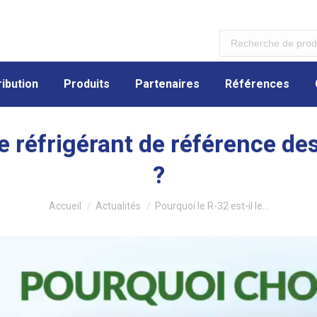
ibution
Produits
Partenaires
Références
ibution
Produits
Partenaires
Références
 le réfrigérant de référence d
?
Vous êtes ici :
Accueil
Actualités
Pourquoi le R-32 est-il le…