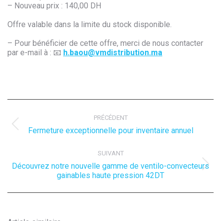
– Nouveau prix : 140,00 DH
Offre valable dans la limite du stock disponible.
– Pour bénéficier de cette offre, merci de nous contacter
par e-mail à : 📧
h.baou@vmdistribution.ma
Navigation
article
PRÉCÉDENT
Article
Fermeture exceptionnelle pour inventaire annuel
précédent
:
SUIVANT
Découvrez notre nouvelle gamme de ventilo-convecteurs
Article
gainables haute pression 42DT
suivant
: