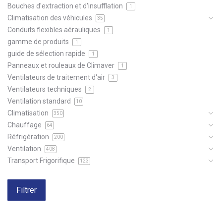
Bouches d'extraction et d'insufflation
1
Climatisation des véhicules
35
Conduits flexibles aérauliques
1
gamme de produits
1
guide de sélection rapide
1
Panneaux et rouleaux de Climaver
1
Ventilateurs de traitement d'air
3
Ventilateurs techniques
2
Ventilation standard
10
Climatisation
350
Chauffage
64
Réfrigération
200
Ventilation
408
Transport Frigorifique
123
Filtrer